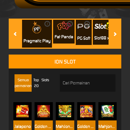
i
i
i
i
i
Facha
Fat Panda
Slot88 x PP
PG Soft
Pragmatic Play
ION SLOT
Semua
Top
Slots
permainan
20
Jalapeno
Golden Maitreya Buddha
MahJong Gold 2
Golden Fuwa
Mahjong Infinity