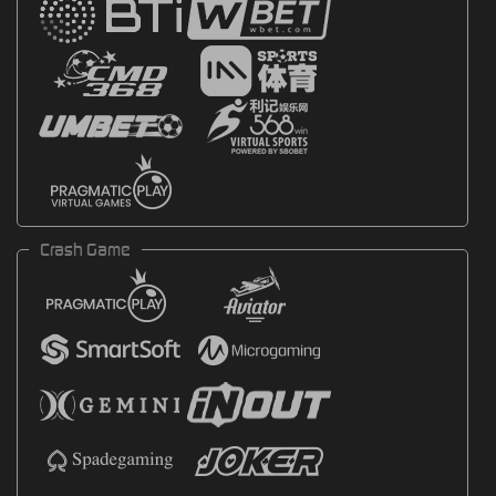
Crash Game