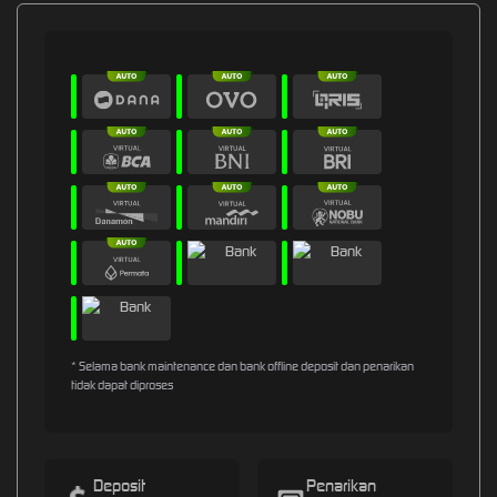
* Selama bank maintenance dan bank offline deposit dan penarikan
tidak dapat diproses
Deposit
Penarikan