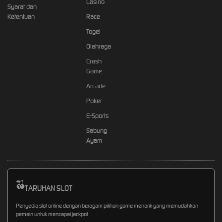
Casino
Syarat dan
Ketentuan
Race
Togel
Olahraga
Crash
Game
Arcade
Poker
E-Sports
Sabung
Ayam
TARUHAN SLOT
Penyedia slot online dengan beragam pilihan game menarik yang memudahkan
pemain untuk mencapai jackpot