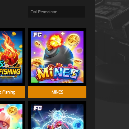
e Fishing
MINES