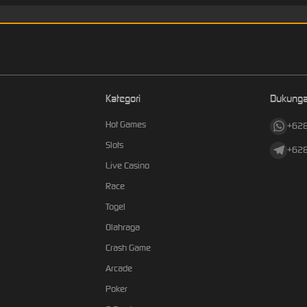
Kategori
Dukung
Hot Games
+62
Slots
+62
Live Casino
Race
Togel
Olahraga
Crash Game
Arcade
Poker