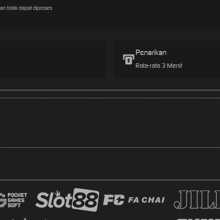
an tidak dapat diproses
Penarikan
Rata-rata 3 Menit