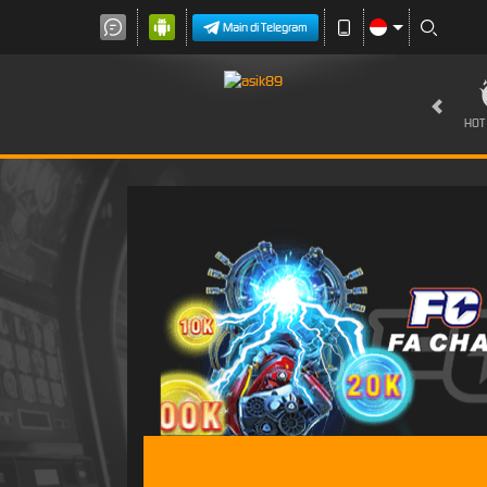
Main di Telegram
HOT