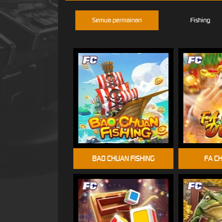
Semua permainan
Fishing
BAO CHUAN FISHING
FA C