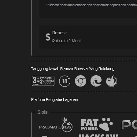
* Selama bank maintenance dan bank offline deposit dan penarik
Deposit
Rata-rata 1 Menit
Tanggung Jawab Bermain
Browser Yang Didukung
Platform Penyedia Layanan
Slots