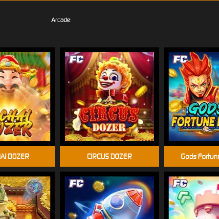
Arcade
HAI DOZER
CIRCUS DOZER
Gods Fortun