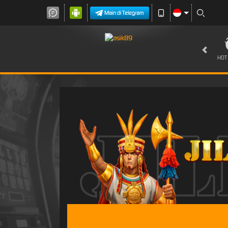
Main di Telegram
HOT