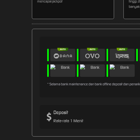
mencapai jackpot
tinggi,
banyak 
* Selama bank maintenance dan bank offline deposit dan penarik
Deposit
Rata-rata 1 Menit