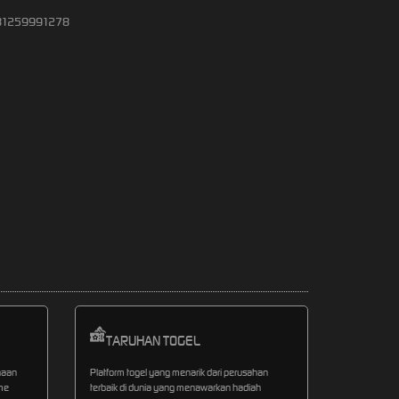
81259991278
TARUHAN TOGEL
haan
Platform togel yang menarik dari perusahan
ame
terbaik di dunia yang menawarkan hadiah