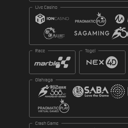
Live Casino
Race
Togel
Olahraga
Crash Game