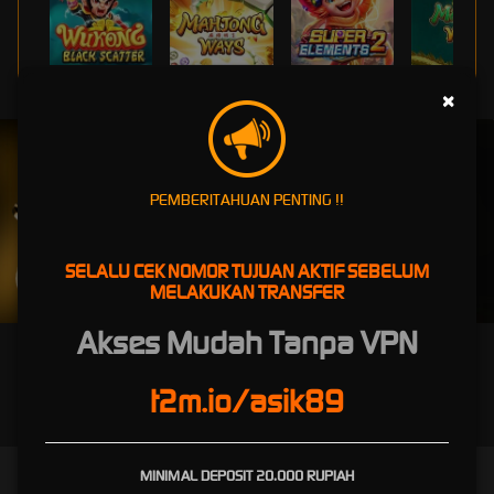
WUKONG - BLACK SCATTER
MAHJONG WAYS
SUPER ELEMENTS 2
MAHJONG WAYS
×
UNDUH
ASIK89 APP
Nikmati berbagai permainan dalam satu
genggaman
PEMBERITAHUAN PENTING !!
SELALU CEK NOMOR TUJUAN AKTIF SEBELUM
UNDUH
MELAKUKAN TRANSFER
PANDUAN INSTALASI
Akses Mudah Tanpa VPN
t2m.io/asik89
MINIMAL DEPOSIT 20.000 RUPIAH
ASIK89 : Official Top Games Mobile Vip No.1 Cuan