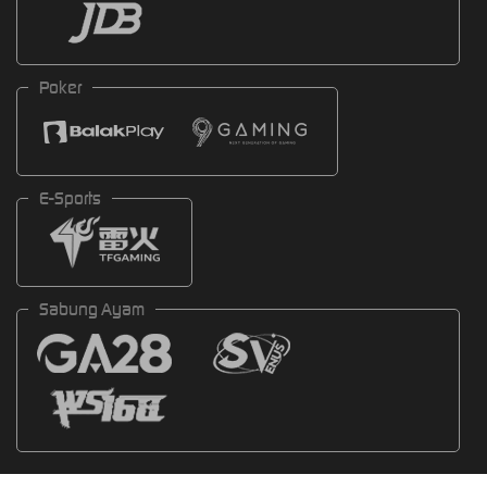
Poker
E-Sports
Sabung Ayam