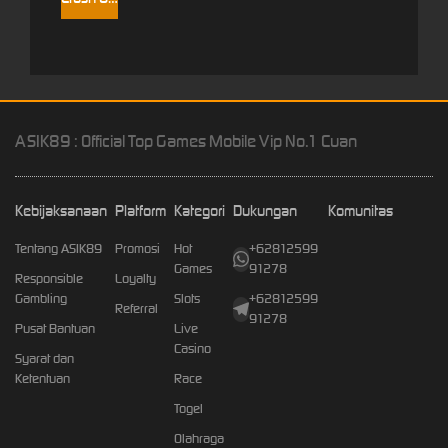
ASIK89 : Official Top Games Mobile Vip No.1 Cuan
Kebijaksanaan
Platform
Kategori
Dukungan
Komunitas
Tentang ASIK89
Promosi
Hot
+62812599
Games
91278
Responsible
Loyalty
Gambling
Slots
+62812599
Referral
91278
Pusat Bantuan
Live
Casino
Syarat dan
Ketentuan
Race
Togel
Olahraga