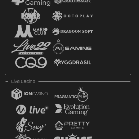
Live Casino