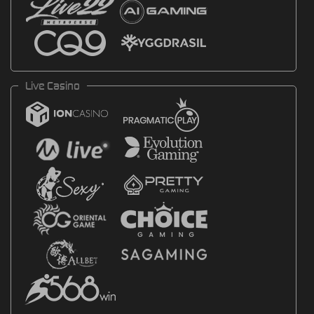
Live Casino