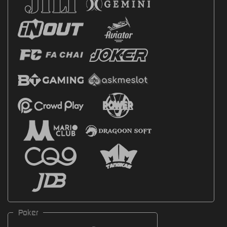
Poker