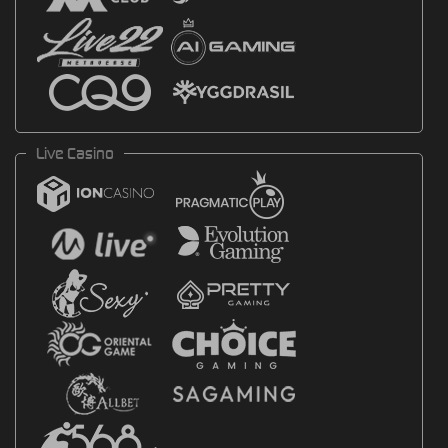
Live Casino