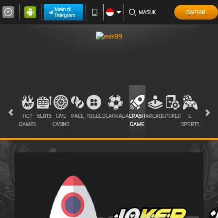
Main di
MASUK
DAFTAR
Telegram
cp**nf Berhasil Withdraw Rp 4.561.000,00
HOT
SLOTS
LIVE
RACE
TOGEL
OLAHRAGA
CRASH
ARCADE
POKER
E-
SABUN
GAMES
CASINO
GAME
SPORTS
AYAM