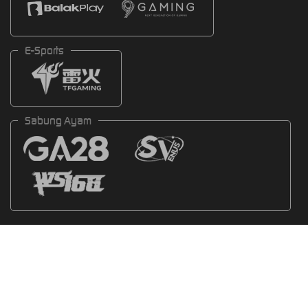
E-Sports
Sabung Ayam