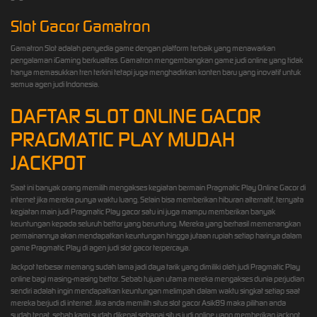
Slot Gacor Gamatron
Gamatron Slot adalah penyedia game dengan platform terbaik yang menawarkan
pengalaman iGaming berkualitas. Gamatron mengembangkan game judi online yang tidak
hanya memasukkan tren terkini tetapi juga menghadirkan konten baru yang inovatif untuk
semua agen judi Indonesia.
DAFTAR SLOT ONLINE GACOR
PRAGMATIC PLAY MUDAH
JACKPOT
Saat ini banyak orang memilih mengakses kegiatan bermain Pragmatic Play Online Gacor di
internet jika mereka punya waktu luang. Selain bisa memberikan hiburan alternatif, ternyata
kegiatan main judi Pragmatic Play gacor satu ini juga mampu memberikan banyak
keuntungan kepada seluruh bettor yang beruntung. Mereka yang berhasil memenangkan
permainannya akan mendapatkan keuntungan hingga jutaan rupiah setiap harinya dalam
game Pragmatic Play di agen judi slot gacor terpercaya.
Jackpot terbesar memang sudah lama jadi daya tarik yang dimiliki oleh judi Pragmatic Play
online bagi masing-masing bettor. Sebab tujuan utama mereka mengakses dunia perjudian
sendiri adalah ingin mendapatkan keuntungan melimpah dalam waktu singkat setiap saat
mereka berjudi di internet. Jika anda memilih situs slot gacor Asik89 maka pilihan anda
sudah tepat, sebab kami sudah dikenal sebagai situs judi online yang memberikan jackpot