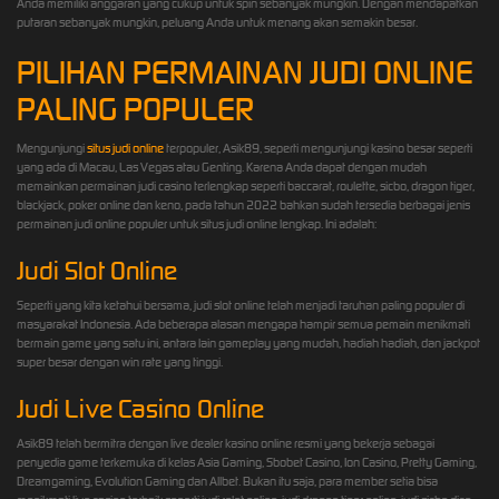
Anda memiliki anggaran yang cukup untuk spin sebanyak mungkin. Dengan mendapatkan
putaran sebanyak mungkin, peluang Anda untuk menang akan semakin besar.
PILIHAN PERMAINAN JUDI ONLINE
PALING POPULER
Mengunjungi
situs judi online
terpopuler, Asik89, seperti mengunjungi kasino besar seperti
yang ada di Macau, Las Vegas atau Genting. Karena Anda dapat dengan mudah
memainkan permainan judi casino terlengkap seperti baccarat, roulette, sicbo, dragon tiger,
blackjack, poker online dan keno, pada tahun 2022 bahkan sudah tersedia berbagai jenis
permainan judi online populer untuk situs judi online lengkap. Ini adalah:
Judi Slot Online
Seperti yang kita ketahui bersama, judi slot online telah menjadi taruhan paling populer di
masyarakat Indonesia. Ada beberapa alasan mengapa hampir semua pemain menikmati
bermain game yang satu ini, antara lain gameplay yang mudah, hadiah hadiah, dan jackpot
super besar dengan win rate yang tinggi.
Judi Live Casino Online
Asik89 telah bermitra dengan live dealer kasino online resmi yang bekerja sebagai
penyedia game terkemuka di kelas Asia Gaming, Sbobet Casino, Ion Casino, Pretty Gaming,
Dreamgaming, Evolution Gaming dan Allbet. Bukan itu saja, para member setia bisa