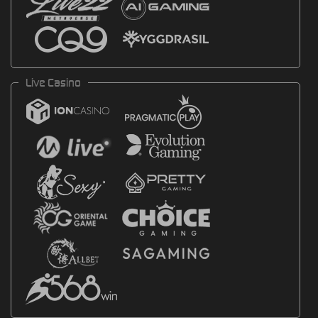
Live Casino