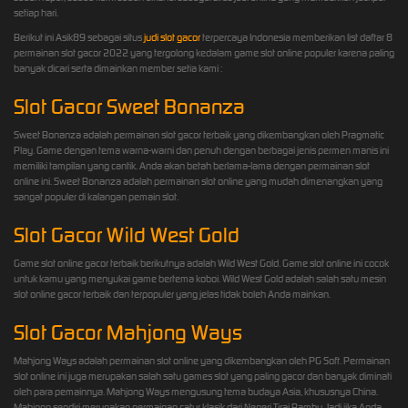
setiap hari.
Berikut ini Asik89 sebagai situs
judi slot gacor
terpercaya Indonesia memberikan list daftar 8
permainan slot gacor 2022 yang tergolong kedalam game slot online populer karena paling
banyak dicari serta dimainkan member setia kami :
Slot Gacor Sweet Bonanza
Sweet Bonanza adalah permainan slot gacor terbaik yang dikembangkan oleh Pragmatic
Play. Game dengan tema warna-warni dan penuh dengan berbagai jenis permen manis ini
memiliki tampilan yang cantik. Anda akan betah berlama-lama dengan permainan slot
online ini. Sweet Bonanza adalah permainan slot online yang mudah dimenangkan yang
sangat populer di kalangan pemain slot.
Slot Gacor Wild West Gold
Game slot online gacor terbaik berikutnya adalah Wild West Gold. Game slot online ini cocok
untuk kamu yang menyukai game bertema koboi. Wild West Gold adalah salah satu mesin
slot online gacor terbaik dan terpopuler yang jelas tidak boleh Anda mainkan.
Slot Gacor Mahjong Ways
Mahjong Ways adalah permainan slot online yang dikembangkan oleh PG Soft. Permainan
slot online ini juga merupakan salah satu games slot yang paling gacor dan banyak diminati
oleh para pemainnya. Mahjong Ways mengusung tema budaya Asia, khususnya China.
Mahjong sendiri merupakan permainan catur klasik dari Negeri Tirai Bambu. Jadi jika Anda