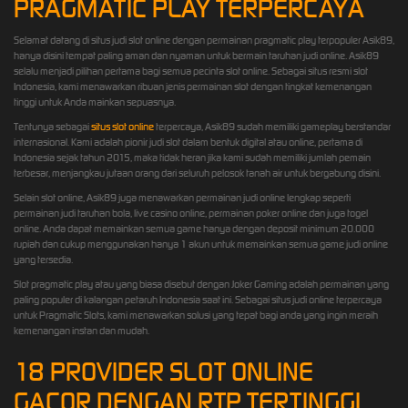
PRAGMATIC PLAY TERPERCAYA
Selamat datang di situs judi slot online dengan permainan pragmatic play terpopuler Asik89,
hanya disini tempat paling aman dan nyaman untuk bermain taruhan judi online. Asik89
selalu menjadi pilihan pertama bagi semua pecinta slot online. Sebagai situs resmi slot
Indonesia, kami menawarkan ribuan jenis permainan slot dengan tingkat kemenangan
tinggi untuk Anda mainkan sepuasnya.
Tentunya sebagai
situs slot online
terpercaya, Asik89 sudah memiliki gameplay berstandar
internasional. Kami adalah pionir judi slot dalam bentuk digital atau online, pertama di
Indonesia sejak tahun 2015, maka tidak heran jika kami sudah memiliki jumlah pemain
terbesar, menjangkau jutaan orang dari seluruh pelosok tanah air untuk bergabung disini.
Selain slot online, Asik89 juga menawarkan permainan judi online lengkap seperti
permainan judi taruhan bola, live casino online, permainan poker online dan juga togel
online. Anda dapat memainkan semua game hanya dengan deposit minimum 20.000
rupiah dan cukup menggunakan hanya 1 akun untuk memainkan semua game judi online
yang tersedia.
Slot pragmatic play atau yang biasa disebut dengan Joker Gaming adalah permainan yang
paling populer di kalangan petaruh Indonesia saat ini. Sebagai situs judi online terpercaya
untuk Pragmatic Slots, kami menawarkan solusi yang tepat bagi anda yang ingin meraih
kemenangan instan dan mudah.
18 PROVIDER SLOT ONLINE
GACOR DENGAN RTP TERTINGGI