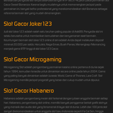
Berasal dari penyedia slot tanpa basa-basi dengan RTP 98,57%, jatuh pada permainan slot
Gacor Sweet Bonanza. Karena begitu mudahnya untuk memenangkan jackpot pada
permainan ini, banyak bettor professional yang merekomendasikan slot Bonanza sebagai
referensi bermain slot yang mudah dimenangkan.
Slot Gacor Joker123
Judi slot Joker123 adalah salah satu taruhan paling populer di Asik89. Penyedia slot ini
selalu berusaha untuk memberikan kemudahan dan kenyamanan saat bermain.
Keuntungan bermain slot Joker123 online di sini adalah Anda dapat melakukan deposit
minimal 20.000 per saldo. Hercules, Naga Emas, Buah Panas, Menangkap/Memancing
menjadi game RTP tinggi di slot Joker123 Gacor.
Slot Gacor Microgaming
Microgaming Slot adalah pengembang permainan kasino online pertama di dunia sejak
tahun 1994, kemudian tersedia untuk dimainkan secara online pada tahun 2004. Game
yang paling banyak dimainkan adalah Jurassic World, Game of Thrones, Lara Croft. Slot
Microgaming memiliki jackpot progresif yang besar dan cukup mudah untuk dipukul.
Slot Gacor Habanero
Habanero adalah pengembang mesin slot terkenal dengan jutaan anggota bermain setiap
hari. Habanero, pengembang slot online, memiliki banyak penggemar berkat grafik slotnya
yang menarik dan audio slot yang fenomenal di layar slot di dunia. Lebih dari 100 jenis slot
sangat direkomendasikan untuk anggota slot baru Indonesia seperti Fa Cai Sen, hingga