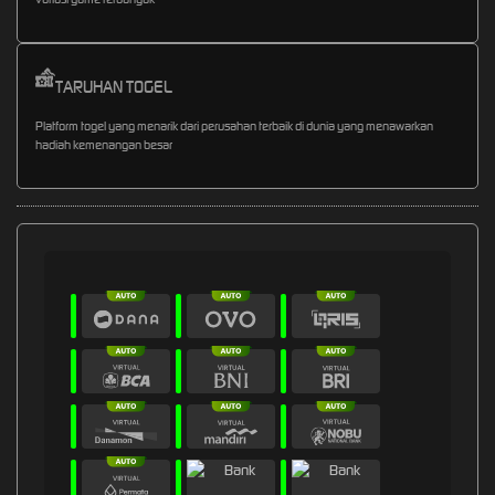
TARUHAN TOGEL
Platform togel yang menarik dari perusahan terbaik di dunia yang menawarkan
hadiah kemenangan besar