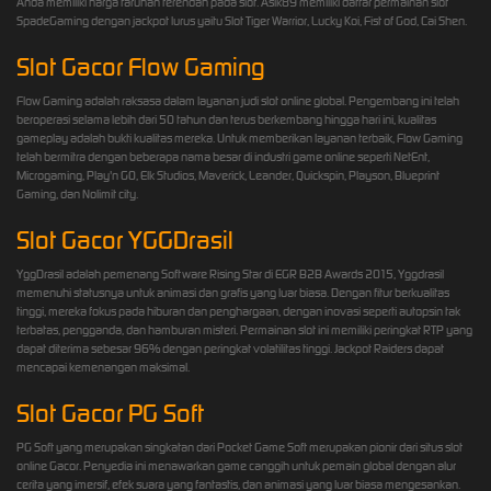
Anda memiliki harga taruhan terendah pada slot. Asik89 memiliki daftar permainan slot
SpadeGaming dengan jackpot lurus yaitu Slot Tiger Warrior, Lucky Koi, Fist of God, Cai Shen.
Slot Gacor Flow Gaming
Flow Gaming adalah raksasa dalam layanan judi slot online global. Pengembang ini telah
beroperasi selama lebih dari 50 tahun dan terus berkembang hingga hari ini, kualitas
gameplay adalah bukti kualitas mereka. Untuk memberikan layanan terbaik, Flow Gaming
telah bermitra dengan beberapa nama besar di industri game online seperti NetEnt,
Microgaming, Play'n GO, Elk Studios, Maverick, Leander, Quickspin, Playson, Blueprint
Gaming, dan Nolimit city.
Slot Gacor YGGDrasil
YggDrasil adalah pemenang Software Rising Star di EGR B2B Awards 2015, Yggdrasil
memenuhi statusnya untuk animasi dan grafis yang luar biasa. Dengan fitur berkualitas
tinggi, mereka fokus pada hiburan dan penghargaan, dengan inovasi seperti autopsin tak
terbatas, pengganda, dan hamburan misteri. Permainan slot ini memiliki peringkat RTP yang
dapat diterima sebesar 96% dengan peringkat volatilitas tinggi. Jackpot Raiders dapat
mencapai kemenangan maksimal.
Slot Gacor PG Soft
PG Soft yang merupakan singkatan dari Pocket Game Soft merupakan pionir dari situs slot
online Gacor. Penyedia ini menawarkan game canggih untuk pemain global dengan alur
cerita yang imersif, efek suara yang fantastis, dan animasi yang luar biasa mengesankan.