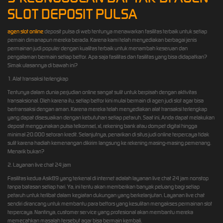
SLOT DEPOSIT PULSA
agen slot online
deposit pulsa di web tentunya menawarkan fasilitas terbaik untuk setiap
pemain dimanapun mereka berada. Karena kami telah menyediakan berbagai jenis
permainan judi populer dengan kualitas terbaik untuk menambah keseruan dan
pengalaman bermain setiap bettor. Apa saja fasilitas dan fasilitas yang bisa didapatkan?
Simak ulasannya di bawah ini?
1. Alat transaksi terlengkap
Tentunya dalam dunia perjudian online sangat sulit untuk berpisah dengan aktivitas
transaksional. Oleh karena itu, setiap bettor kini mulai bermain di agen judi slot agar bisa
bertransaksi dengan aman. Karena mereka telah menyediakan alat transaksi terlengkap
yang dapat disesuaikan dengan kebutuhan setiap petaruh. Saat ini, Anda dapat melakukan
deposit menggunakan pulsa telkomsel, xl, rekening bank atau dompet digital hingga
minimal 20.000 setoran kredit. Selanjutnya, penarikan di situs judi online terpercaya tidak
sulit karena hadiah kemenangan dikirim langsung ke rekening masing-masing pemenang.
Menarik bukan?
2. Layanan live chat 24 jam
Fasilitas kedua Asik89 yang terkenal di internet adalah layanan live chat 24 jam nonstop
tanpa batasan setiap hari. Ya, ini tentu akan memberikan banyak peluang bagi setiap
petaruh untuk terlibat dalam kegiatan dukungan yang berkelanjutan. Layanan live chat
sendiri dirancang untuk membantu para bettors yang kesulitan mengakses permainan slot
terpercaya. Nantinya, customer service yang profesional akan membantu mereka
memecahkan masalah tersebut agar bisa bermain kembali.