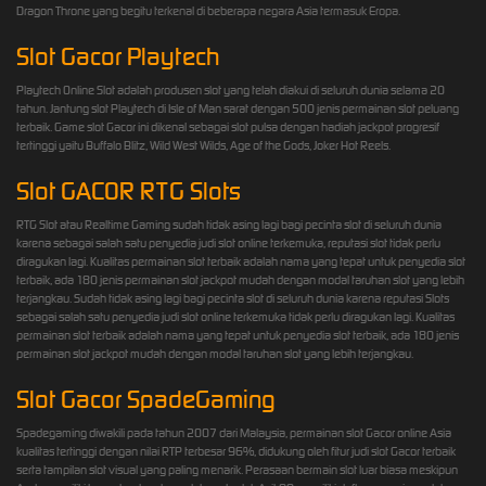
Dragon Throne yang begitu terkenal di beberapa negara Asia termasuk Eropa.
Slot Gacor Playtech
Playtech Online Slot adalah produsen slot yang telah diakui di seluruh dunia selama 20
tahun. Jantung slot Playtech di Isle of Man sarat dengan 500 jenis permainan slot peluang
terbaik. Game slot Gacor ini dikenal sebagai slot pulsa dengan hadiah jackpot progresif
tertinggi yaitu Buffalo Blitz, Wild West Wilds, Age of the Gods, Joker Hot Reels.
Slot GACOR RTG Slots
RTG Slot atau Realtime Gaming sudah tidak asing lagi bagi pecinta slot di seluruh dunia
karena sebagai salah satu penyedia judi slot online terkemuka, reputasi slot tidak perlu
diragukan lagi. Kualitas permainan slot terbaik adalah nama yang tepat untuk penyedia slot
terbaik, ada 180 jenis permainan slot jackpot mudah dengan modal taruhan slot yang lebih
terjangkau. Sudah tidak asing lagi bagi pecinta slot di seluruh dunia karena reputasi Slots
sebagai salah satu penyedia judi slot online terkemuka tidak perlu diragukan lagi. Kualitas
permainan slot terbaik adalah nama yang tepat untuk penyedia slot terbaik, ada 180 jenis
permainan slot jackpot mudah dengan modal taruhan slot yang lebih terjangkau.
Slot Gacor SpadeGaming
Spadegaming diwakili pada tahun 2007 dari Malaysia, permainan slot Gacor online Asia
kualitas tertinggi dengan nilai RTP terbesar 96%, didukung oleh fitur judi slot Gacor terbaik
serta tampilan slot visual yang paling menarik. Perasaan bermain slot luar biasa meskipun