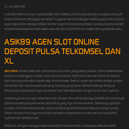
3. Link alternatif
Link alternatif tentunya menjadi salah satu fasilitas penting dari sebuah penyedia situs judi
online di internet. Mengapa demikian? Layanan taruhan dengan fasilitas yang satu ini tentu
layak digunakan sebagai afiliasi taruhan. Karena tidak jarang dalam dunia judi online sendiri
terdapat beberapa kendala dalam sebuah situs judi di internet. Salah satunya diblokir atau
ASIK89 AGEN SLOT ONLINE
DEPOSIT PULSA TELKOMSEL DAN
XL
slot online
adalah salah satu permainan judi online yang paling populer. Hal ini dikarenakan
judi jenis ini dianggap mudah untuk menang besar. Tidak heran jika slot online dimainkan
oleh para penjudi online kapan saja, di mana saja. Saat ini, mesin slot online sangat mudah
dimainkan dan menawarkan peluang menang yang besar. Berkat hadirnya situs judi
deposit slot pulsa terpercaya, permainan slot bisa dilakukan dengan aman dan nyaman.
Ada banyak keuntungan besar bermain dengan situs slot terpercaya Asik89 dan Anda juga
bebas memilih jenis permainan slot online yang ingin Anda mainkan. Sekarang juga lebih
mudah untuk transaksi deposit, karena prosesnya sekarang bisa dibayar dengan pulsa.
Sistem tersebut tentunya membuat transaksi menjadi lebih mudah dan tentunya lebih
nyaman dari sebelumnya.
Selain itu, dengan menggunakan transaksi ini secara kredit, prosesnya dilakukan lebih