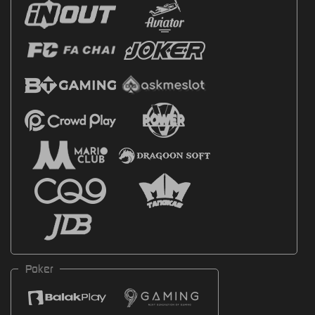
Poker