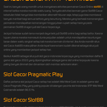
Saat ini, banyak orang memilih untuk mengakses aktivitas permainan Gacor Online
slot88
di
internet ketika mereka memiliki waktu luang. Ternyata aktivitas bermain game Slot88 Gacor
kebetulan tidak hanya bisa memberikan alternatif hiburan saja, tetapi juga bisa membawa
banyak manfaat bagi semua bettors yang beruntung. Mereka yang berhasil memenangkan
permainan mendapatkan kemenangan hingga jutaan rupiah setiap harinya pada
permainan Slot88 di agen judi slot Gacor terpercaya.
Jackpot terbesar sudah lama menjadi daya tarik judi Slot88 online bagi setiap bettor. Karena
tujuan utama mereka memasuki dunia perjudian adalah untuk mendapatkan keuntungan
besar dalam waktu singkat setiap kali mereka bermain di internet. Jika Anda memilih situs
slot Gacor Asik89 maka pilihan Anda tepat karena kami sudah dikenal sebagai situs judi
online yang memberikan jackpot setiap hari.
Berikut Asik89 sebagai situs judi slot gacor indonesia terpercaya yang memberikan daftar 8
game slot gacor 2022 yang diperingkatkan sebagai game slot online terpopuler karena
paling banyak diminati dan dimainkan oleh member setia kami akan :
Slot Gacor Pragmatic Play
Daftar pertama slot jackpot Gacor setiap hari adalah Wild West Gold. Ini adalah game slot
Gacor Pragmatic Play yang paling populer di kalangan pecinta slot Indonesia. RTP Wild West
Gold sendiri adalah 96,51%.
Slot Gacor Slot88